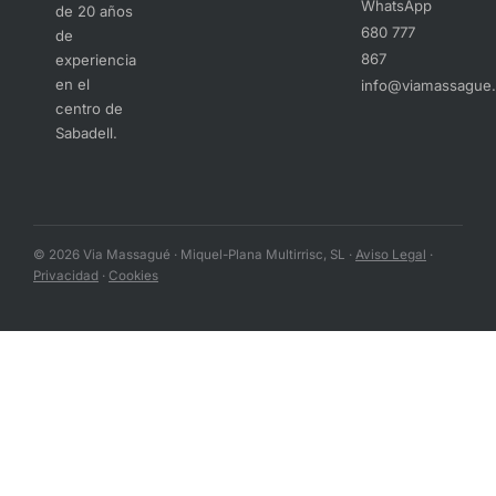
WhatsApp
de 20 años
680 777
de
867
experiencia
en el
info@viamassague
centro de
Sabadell.
© 2026 Via Massagué · Miquel-Plana Multirrisc, SL ·
Aviso Legal
·
Privacidad
·
Cookies