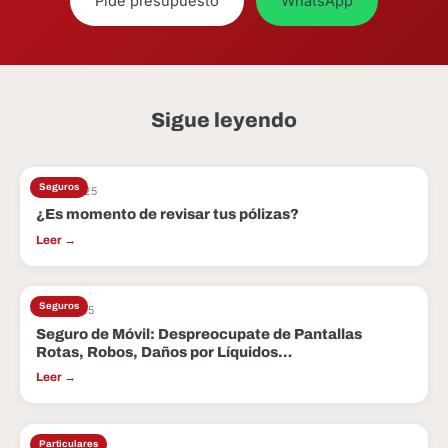
Pide presupuesto
WhatsApp
Sigue leyendo
Seguros
27 Jul 2025
¿Es momento de revisar tus pólizas?
Leer →
Seguros
17 Jul 2025
Seguro de Móvil: Despreocupate de Pantallas
Rotas, Robos, Daños por Líquidos…
Leer →
Particulares