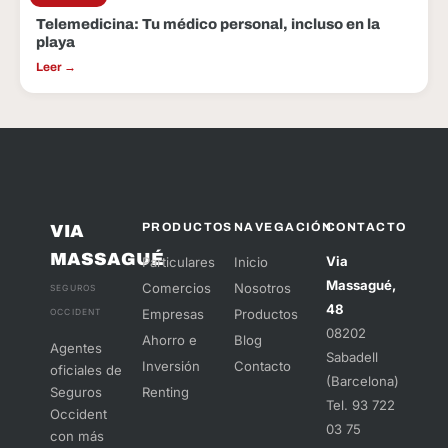
15 Jul 2025
Telemedicina: Tu médico personal, incluso en la
playa
Leer →
PRODUCTOS
NAVEGACIÓN
CONTACTO
VIA
MASSAGUÉ
Via
Particulares
Inicio
Massagué,
Comercios
Nosotros
SEGUROS
48
Empresas
Productos
OCCIDENT
08202
Ahorro e
Blog
Agentes
Sabadell
Inversión
Contacto
oficiales de
(Barcelona)
Seguros
Renting
Tel. 93 722
Occident
03 75
con más